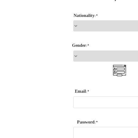
*:Nationality
*:Gender
*:Email
*:Password